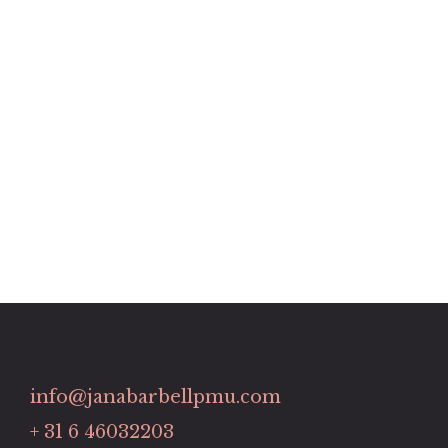
info@janabarbellpmu.com
+ 31 6 46032203